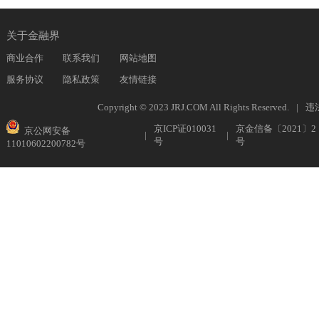
关于金融界
商业合作
联系我们
网站地图
服务协议
隐私政策
友情链接
Copyright © 2023 JRJ.COM All Rights Reserved.
|
违
京ICP证010031
京金信备〔2021〕2
京公网安备
|
|
号
号
11010602200782号