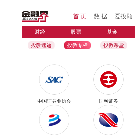
首 页
数 据
爱投顾
投教家园
财经
股票
基金
投教速递
投教专栏
投教课堂
中国证券业协会
国融证券