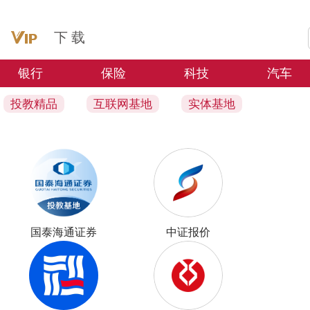
下 载
银行
保险
科技
汽车
投教精品
互联网基地
实体基地
国泰海通证券
中证报价