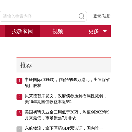
登录/注册
投教家园
视频
更多
推荐
中证国际(00943)，作价约949万港元，出售煤矿
项目股权
贝莱德智库发文，政府债券压舱石属性减弱，
美10年期国债收益率近5%
美国初请失业金三周低于20万，均值创2022年9
月来最低，市场聚焦7月非农
东航物流，拿下医药GDP双认证，国内唯一