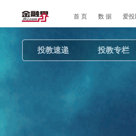
首 页
数 据
爱投
投教速递
投教专栏